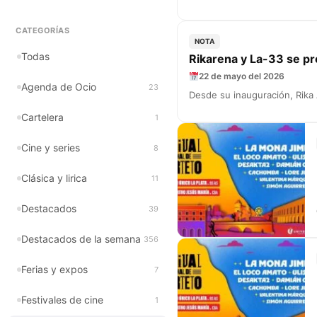
CATEGORÍAS
NOTA
Todas
Rikarena y La-33 se p
22 de mayo del 2026
Agenda de Ocio
23
Desde su inauguración, Rika
Cartelera
1
Cine y series
8
Clásica y lirica
11
Destacados
39
Destacados de la semana
356
Ferias y expos
7
Festivales de cine
1