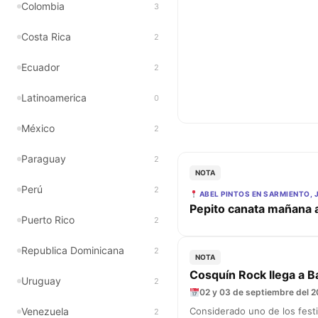
Colombia
3
Costa Rica
2
Ecuador
2
Latinoamerica
0
México
2
Paraguay
2
NOTA
Perú
2
ABEL PINTOS EN SARMIENTO, 
Pepito canata mañana a
Puerto Rico
2
Republica Dominicana
2
NOTA
Cosquín Rock llega a B
Uruguay
2
02 y 03 de septiembre del 2
Venezuela
Considerado uno de los festi
2