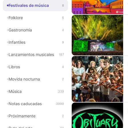
Festivales de música
8
Folklore
6
Gastronomía
4
Infantiles
9
Lanzamientos musicales
187
Libros
4
Movida nocturna
2
Música
339
Notas caducadas
3999
Próximamente
2