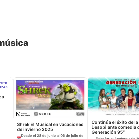
 música
NITO
UIZAS
ba
Continúa el éxito de la
Shrek El Musical en vacaciones
Desopilante comedia d
de invierno 2025
Generación 95″
Desde el 28 de junio al 06 de julio de
Sábados y domingos de M