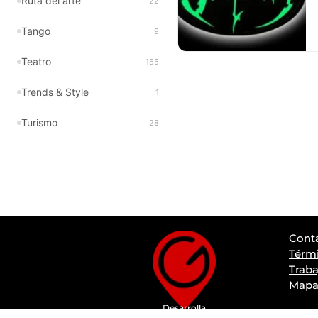
Ruta del arte
22
Tango
9
Teatro
155
Trends & Style
1
Turismo
28
Cont
Térmi
Traba
Mapa 
Desarrolla