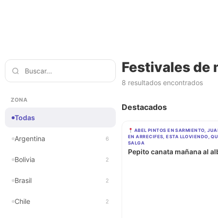
Festivales de
8 resultados encontrados
ZONA
Destacados
Todas
ABEL PINTOS EN SARMIENTO, JUA
EN ARRECIFES, ESTA LLOVIENDO, Q
Argentina
6
SALGA
Pepito canata mañana al al
Bolivia
2
Brasil
2
Chile
2