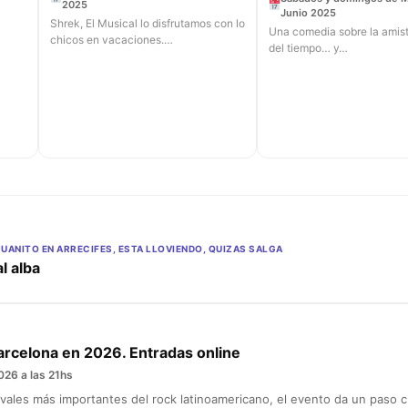
2025
Junio 2025
Shrek, El Musical lo disfrutamos con lo
Una comedia sobre la amist
chicos en vacaciones.…
del tiempo… y…
JUANITO EN ARRECIFES, ESTA LLOVIENDO, QUIZAS SALGA
l alba
arcelona en 2026. Entradas online
026 a las 21hs
vales más importantes del rock latinoamericano, el evento da un paso cl