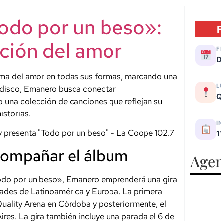
odo por un beso»:
ción del amor
F
D
ema del amor en todas sus formas, marcando una
L
te disco, Emanero busca conectar
Q
 una colección de canciones que reflejan su
istorias.
I
1
compañar el álbum
Agen
Todo por un beso», Emanero emprenderá una gira
iudades de Latinoamérica y Europa. La primera
Quality Arena en Córdoba y posteriormente, el
Aires. La gira también incluye una parada el 6 de