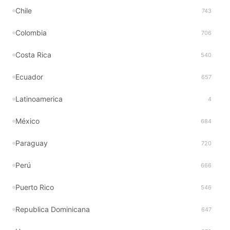
Chile
743
Colombia
706
Costa Rica
540
Ecuador
657
Latinoamerica
4
México
684
Paraguay
720
Perú
666
Puerto Rico
546
Republica Dominicana
647