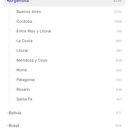
Argentina
4236
Buenos Aires
3020
Cordoba
1088
Entre Rios y Litoral
786
La Costa
685
Litoral
681
Mendoza y Cuyo
638
Norte
552
Patagonia
551
Rosario
948
Santa Fe
817
Bolivia
671
Brasil
669