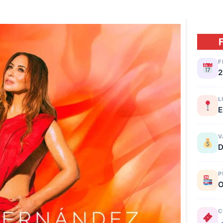
F
2
L
E
V
D
P
O
C