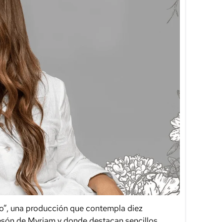
ro”, una producción que contempla diez
tesón de Myriam y donde destacan sencillos