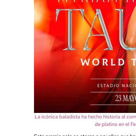
La icónica baladista ha hecho historia al conv
de platino en el Fe