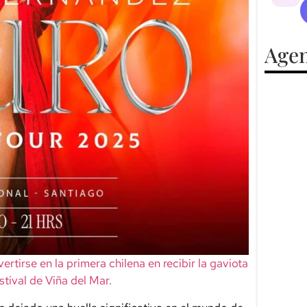
Agen
ertirse en la primera chilena en recibir la gaviota
stival de Viña del Mar.