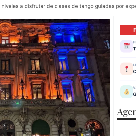
s niveles a disfrutar de clases de tango guiadas por exp
F
T
L
C
V
G
Agen