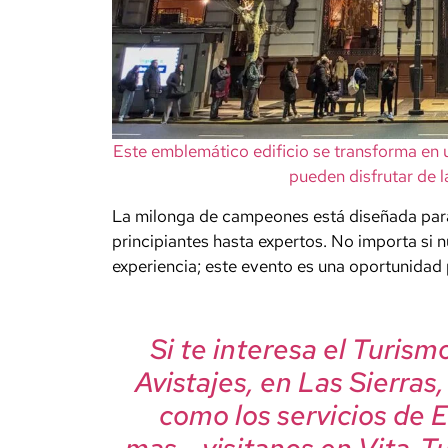
Este emblemático edificio se transforma en 
pueden disfrutar de 
La milonga de campeones está diseñada para r
principiantes hasta expertos. No importa si n
experiencia; este evento es una oportunidad 
Si te interesa el Turis
Avistajes, en Las Sierras
como los servicios de 
mas….visitanos en Vita ,T