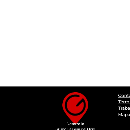
Cont
Térmi
Traba
Mapa 
Desarrolla
Grupo La Guía del Ocio