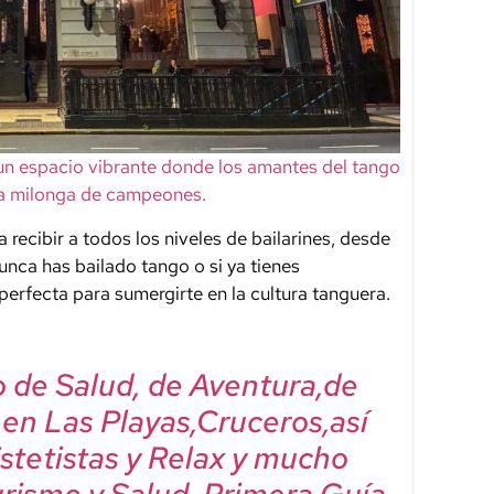
un espacio vibrante donde los amantes del tango
la milonga de campeones.
ecibir a todos los niveles de bailarines, desde
unca has bailado tango o si ya tienes
perfecta para sumergirte en la cultura tanguera.
mo de Salud, de Aventura,de
, en Las Playas,Cruceros,así
Estetistas y Relax y mucho
urismo y Salud. Primera Guía