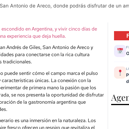
 y San Antonio de Areco, donde podrás disfrutar de un a
 escondido en Argentina, y vivir cinco días de
una experiencia que deja huella.
 San Andrés de Giles, San Antonio de Areco y
F
O
dades para conectarse con la rica cultura
s tradicionales.
L
no puede sentir cómo el campo marca el pulso
P
 y características únicas. La conexión con la
d
xperimentar de primera mano la pasión que los
rada, se nos presenta la oportunidad de disfrutar
Agen
bración de la gastronomía argentina que
des.
nerario es una inmersión en la naturaleza. Los
re fresco ofrecen un respiro que revitaliza el