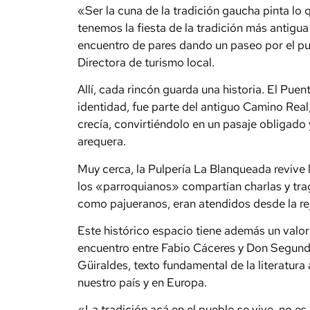
«Ser la cuna de la tradición gaucha pinta lo
tenemos la fiesta de la tradición más antig
encuentro de pares dando un paseo por el pu
Directora de turismo local.
Allí, cada rincón guarda una historia. El Pue
identidad, fue parte del antiguo Camino Real
crecía, convirtiéndolo en un pasaje obligado
arequera.
Muy cerca, la Pulpería La Blanqueada revive 
los «parroquianos» compartían charlas y tra
como pajueranos, eran atendidos desde la reja
Este histórico espacio tiene además un valor 
encuentro entre Fabio Cáceres y Don Segund
Güiraldes, texto fundamental de la literatura 
nuestro país y en Europa.
«La tradición acá en el pueblo se vive, no e