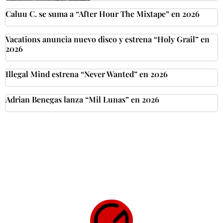
Caluu C. se suma a “After Hour The Mixtape” en 2026
Vacations anuncia nuevo disco y estrena “Holy Grail” en
2026
Illegal Mind estrena “Never Wanted” en 2026
Adrian Benegas lanza “Mil Lunas” en 2026