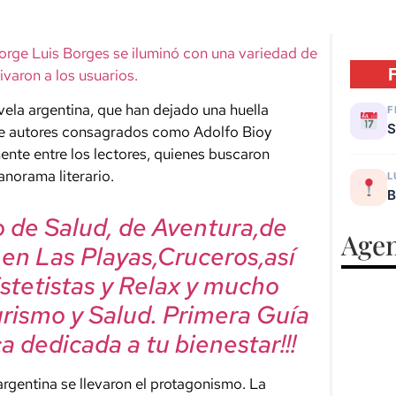
 Jorge Luis Borges se iluminó con una variedad de
varon a los usuarios.
ovela argentina, que han dejado una huella
F
S
s de autores consagrados como Adolfo Bioy
ente entre los lectores, quienes buscaron
norama literario.
L
B
mo de Salud, de Aventura,de
Agen
, en Las Playas,Cruceros,así
Estetistas y Relax y mucho
urismo y Salud. Primera Guía
a dedicada a tu bienestar!!!
 argentina se llevaron el protagonismo. La