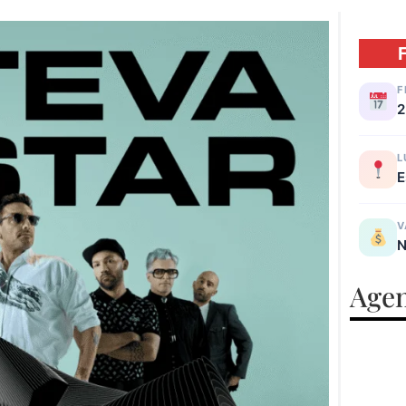
F
2
L
E
V
N
Agen