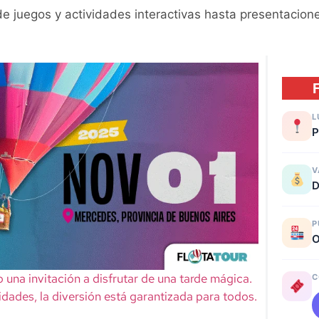
 juegos y actividades interactivas hasta presentacione
L
P
V
D
P
O
 una invitación a disfrutar de una tarde mágica.
C
vidades, la diversión está garantizada para todos.