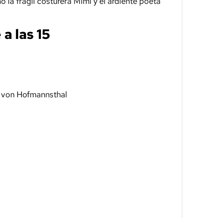
 la frágil costurera Mimì y el ardiente poeta
a las 15
o von Hofmannsthal