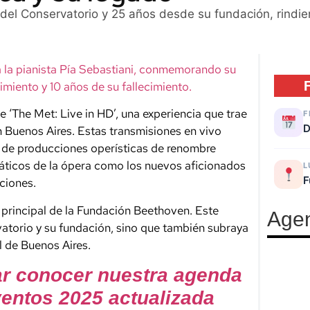
el Conservatorio y 25 años desde su fundación, rindien
a la pianista Pía Sebastiani, conmemorando su
imiento y 10 años de su fallecimiento.
 ‘The Met: Live in HD’, una experiencia que trae
F
D
n Buenos Aires. Estas transmisiones en vivo
r de producciones operísticas de renombre
náticos de la ópera como los nuevos aficionados
L
F
ciones.
o principal de la Fundación Beethoven. Este
Age
rvatorio y su fundación, sino que también subraya
l de Buenos Aires.
ar conocer nuestra agenda
entos 2025 actualizada