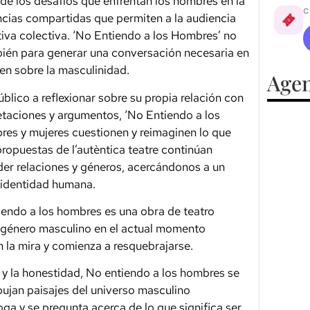
 de los desafíos que enfrentan los hombres en la
C
iencias compartidas que permiten a la audiencia
iva colectiva. ‘No Entiendo a los Hombres’ no
mbién para generar una conversación necesaria en
nen sobre la masculinidad.
Agen
úblico a reflexionar sobre su propia relación con
retaciones y argumentos, ‘No Entiendo a los
es y mujeres cuestionen y reimaginen lo que
propuestas de l’autèntica teatre continúan
er relaciones y géneros, acercándonos a un
 identidad humana.
ntiendo a los hombres es una obra de teatro
 género masculino en el actual momento
n la mira y comienza a resquebrajarse.
ón y la honestidad, No entiendo a los hombres se
ujan paisajes del universo masculino
a y se pregunta acerca de lo que significa ser