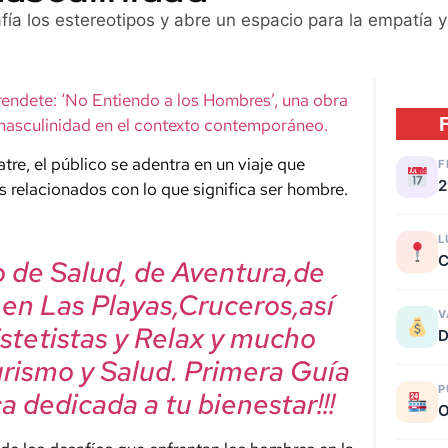
ía los estereotipos y abre un espacio para la empatía y
endete: ‘No Entiendo a los Hombres’, una obra
 masculinidad en el contexto contemporáneo.
tre, el público se adentra en un viaje que
F
2
 relacionados con lo que significa ser hombre.
L
C
mo de Salud, de Aventura,de
, en Las Playas,Cruceros,así
V
Estetistas y Relax y mucho
D
urismo y Salud. Primera Guía
P
a dedicada a tu bienestar!!!
O