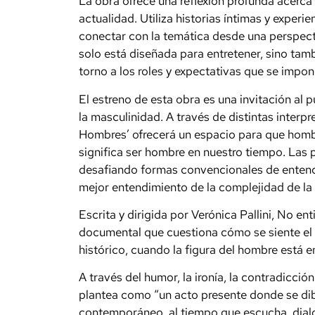
La obra ofrece una reflexión profunda acerca
actualidad. Utiliza historias íntimas y exper
conectar con la temática desde una perspect
solo está diseñada para entretener, sino ta
torno a los roles y expectativas que se impo
El estreno de esta obra es una invitación al p
la masculinidad. A través de distintas interp
Hombres’ ofrecerá un espacio para que hombr
significa ser hombre en nuestro tiempo. Las 
desafiando formas convencionales de entend
mejor entendimiento de la complejidad de la
Escrita y dirigida por Verónica Pallini, No e
documental que cuestiona cómo se siente el
histórico, cuando la figura del hombre está e
A través del humor, la ironía, la contradicci
plantea como “un acto presente donde se dib
contemporáneo, al tiempo que escucha, dialog