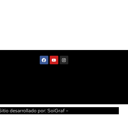
itio desarrollado por:
SoiGraf
–