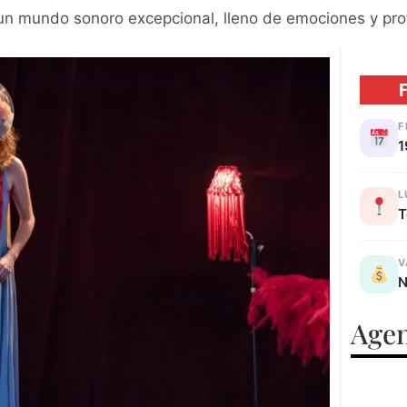
 un mundo sonoro excepcional, lleno de emociones y pr
F
1
L
T
V
N
Agen