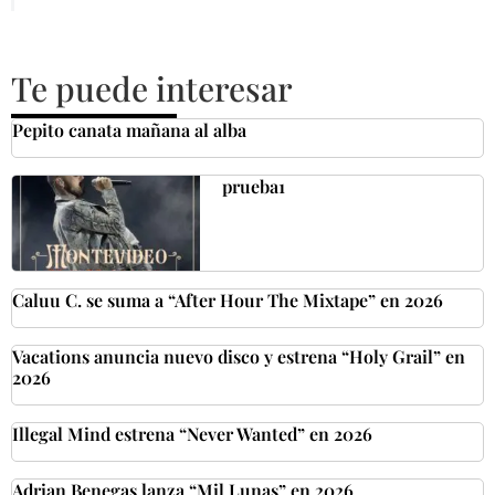
Te puede interesar
Pepito canata mañana al alba
prueba1
Caluu C. se suma a “After Hour The Mixtape” en 2026
Vacations anuncia nuevo disco y estrena “Holy Grail” en
2026
Illegal Mind estrena “Never Wanted” en 2026
Adrian Benegas lanza “Mil Lunas” en 2026