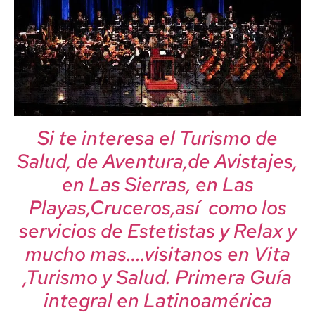
Si te interesa el Turismo de
Salud, de Aventura,de Avistajes,
en Las Sierras, en Las
Playas,Cruceros,así como los
servicios de Estetistas y Relax y
mucho mas….visitanos en Vita
,Turismo y Salud. Primera Guía
integral en Latinoamérica