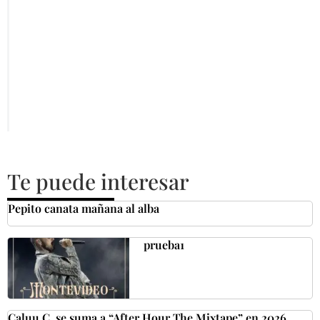
Te puede interesar
Pepito canata mañana al alba
prueba1
Caluu C. se suma a “After Hour The Mixtape” en 2026