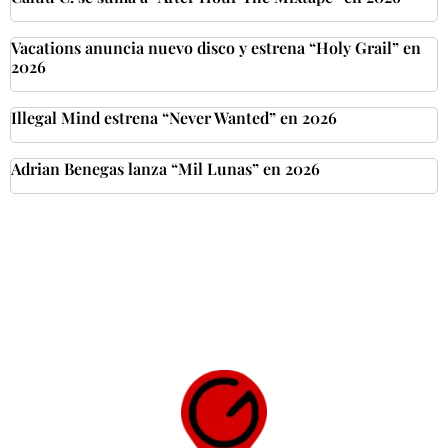
Vacations anuncia nuevo disco y estrena “Holy Grail” en
2026
Illegal Mind estrena “Never Wanted” en 2026
Adrian Benegas lanza “Mil Lunas” en 2026