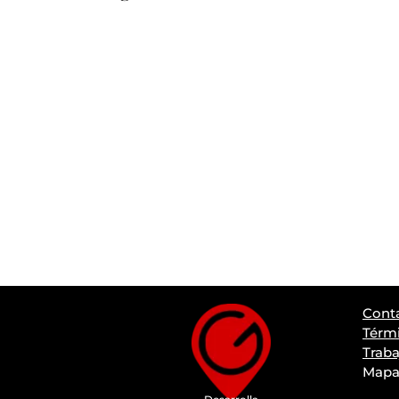
Cont
Térmi
Traba
Mapa 