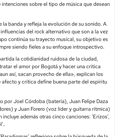
e intenciones sobre el tipo de música que desean
e la banda y refleja la evolución de su sonido. A
influencias del rock alternativo que son a la vez
upo continúa su trayecto musical, su objetivo es
pre siendo fieles a su enfoque introspectivo.
rtida la cotidianidad ruidosa de la ciudad,
tratar el amor por Bogotá y hacer una crítica
aun así, sacan provecho de ella», explican los
fecto y crítica define buena parte del espíritu
do por Joel Córdoba (batería), Juan Felipe Daza
dores) y Juan Forero (voz líder y guitarra rítmica)
 incluye además otras cinco canciones: ‘Erizos’,
’..
 ‘Paradigmas’ reflexiona sobre la búsqueda de la