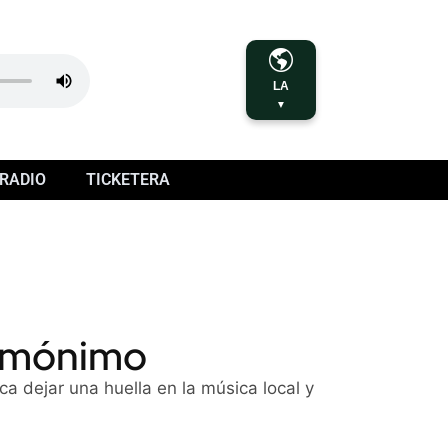
LA
▼
RADIO
TICKETERA
homónimo
a dejar una huella en la música local y