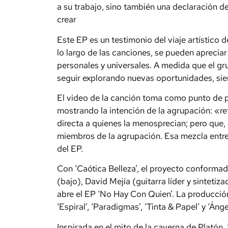
a su trabajo, sino también una declaración d
crear
Este EP es un testimonio del viaje artístico d
lo largo de las canciones, se pueden apreciar 
personales y universales. A medida que el gr
seguir explorando nuevas oportunidades, siem
El video de la canción toma como punto de pa
mostrando la intención de la agrupación: «re
directa a quienes la menosprecian; pero que, 
miembros de la agrupación. Esa mezcla entre a
del EP.
Con ‘Caótica Belleza’, el proyecto conforma
(bajo), David Mejía (guitarra líder y sintetiza
abre el EP ‘No Hay Con Quien’. La producción
‘Espiral’, ‘Paradigmas’, ‘Tinta & Papel’ y ‘Ángel
Inspirada en el mito de la caverna de Platón,