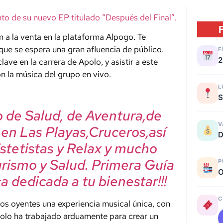
to de su nuevo EP titulado “Después del Final”.
n a la venta en la plataforma Alpogo. Te
que se espera una gran afluencia de público.
F
2
ve en la carrera de Apolo, y asistir a este
n la música del grupo en vivo.
L
S
mo de Salud, de Aventura,de
V
, en Las Playas,Cruceros,así
D
Estetistas y Relax y mucho
urismo y Salud. Primera Guía
P
O
a dedicada a tu bienestar!!!
C
los oyentes una experiencia musical única, con
polo ha trabajado arduamente para crear un