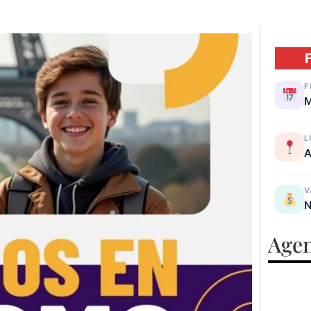
F
M
L
A
V
N
Agen