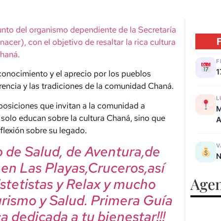
unto del organismo dependiente de la Secretaría
acer), con el objetivo de resaltar la rica cultura
haná.
F
1
conocimiento y el aprecio por los pueblos
erencia y las tradiciones de la comunidad Chaná.
L
posiciones que invitan a la comunidad a
M
 solo educan sobre la cultura Chaná, sino que
A
flexión sobre su legado.
V
mo de Salud, de Aventura,de
N
, en Las Playas,Cruceros,así
Agen
Estetistas y Relax y mucho
urismo y Salud. Primera Guía
a dedicada a tu bienestar!!!