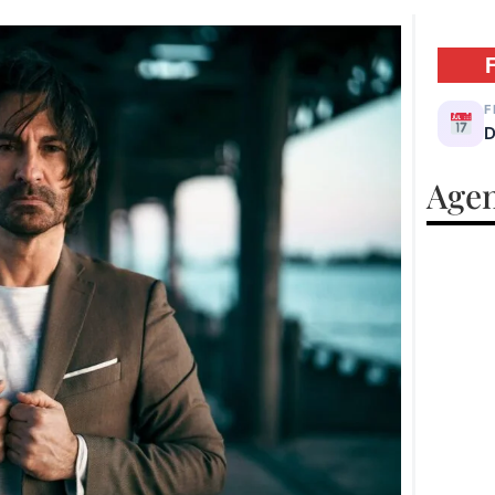
F
D
Agen