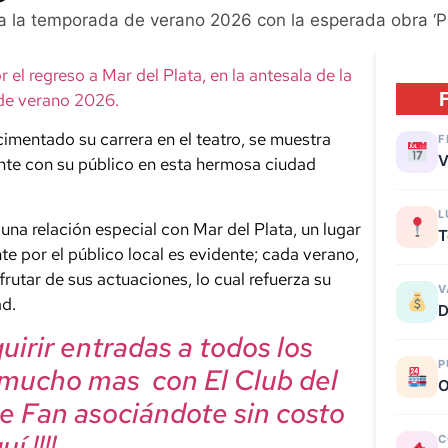
ra la temporada de verano 2026 con la esperada obra ‘
 el regreso a Mar del Plata, en la antesala de la
de verano 2026.
cimentado su carrera en el teatro, se muestra
F
V
nte con su público en esta hermosa ciudad
L
 una relación especial con Mar del Plata, un lugar
T
te por el público local es evidente; cada verano,
rutar de sus actuaciones, lo cual refuerza su
V
ad.
D
irir entradas a todos los
P
 mucho mas con El Club del
O
e Fan asociándote sin costo
í !!!!
C