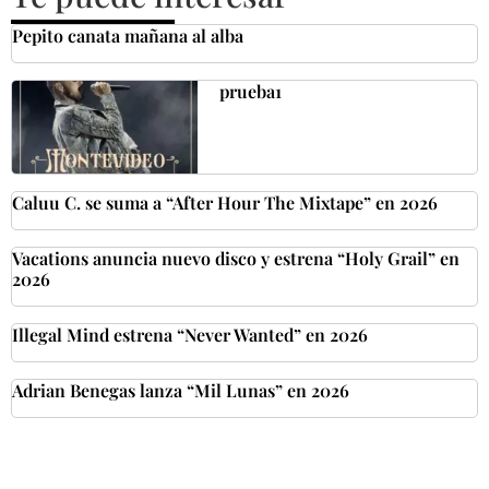
Pepito canata mañana al alba
prueba1
Caluu C. se suma a “After Hour The Mixtape” en 2026
Vacations anuncia nuevo disco y estrena “Holy Grail” en
2026
Illegal Mind estrena “Never Wanted” en 2026
Adrian Benegas lanza “Mil Lunas” en 2026