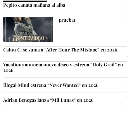
Pepito canata mañana al alba
prueba1
Caluu C. se suma a “After Hour The Mixtape” en 2026
Vacations anuncia nuevo disco y estrena “Holy Grail” en
2026
Illegal Mind estrena “Never Wanted” en 2026
Adrian Benegas lanza “Mil Lunas” en 2026