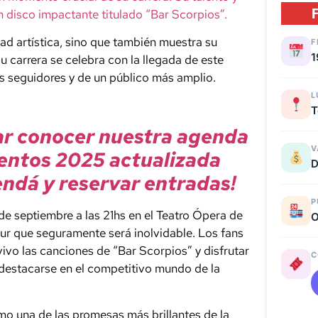
n disco impactante titulado “Bar Scorpios”.
ad artística, sino que también muestra su
F
1
su carrera se celebra con la llegada de este
s seguidores y de un público más amplio.
L
T
ar conocer nuestra agenda
V
entos 2025 actualizada
D
ndá y reservar entradas!
P
 de septiembre a las 21hs en el Teatro Ópera de
O
our que seguramente será inolvidable. Los fans
vivo las canciones de “Bar Scorpios” y disfrutar
C
 destacarse en el competitivo mundo de la
mo una de las promesas más brillantes de la