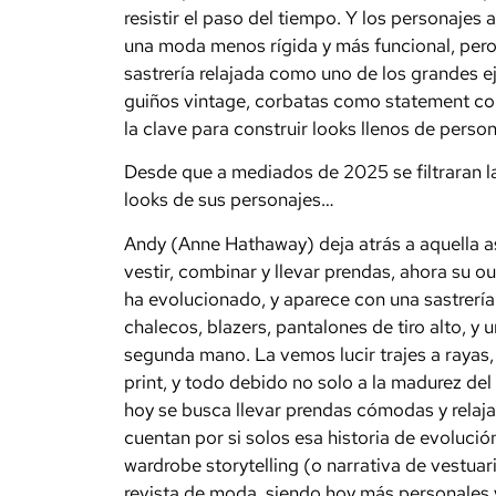
resistir el paso del tiempo. Y los personajes
una moda menos rígida y más funcional, pero 
sastrería relajada como uno de los grandes e
guiños vintage, corbatas como statement co
la clave para construir looks llenos de person
Desde que a mediados de 2025 se filtraran l
looks de sus personajes…
Andy (Anne Hathaway) deja atrás a aquella a
vestir, combinar y llevar prendas, ahora su o
ha evolucionado, y aparece con una sastrerí
chalecos, blazers, pantalones de tiro alto, y
segunda mano. La vemos lucir trajes a rayas
print, y todo debido no solo a la madurez del
hoy se busca llevar prendas cómodas y relajad
cuentan por si solos esa historia de evolució
wardrobe storytelling (o narrativa de vestuar
revista de moda, siendo hoy más personales y