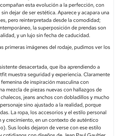
 acompañan esta evolución a la perfección, con
sin dejar de ser estética. Aparece y acapara una
jes, pero reinterpretada desde la comodidad;
ntemporáneo, la superposición de prendas son
alidad, y un lujo sin fecha de caducidad.
as primeras imágenes del rodaje, pudimos ver los
sistente desacertada, que iba aprendiendo a
utfit muestra seguridad y experiencia. Claramente
a femenina de inspiración masculina con
 una mezcla de piezas nuevas con hallazgos de
, chalecos, jeans anchos con dobladillos y mucho
 personaje sino ajustado a la realidad, porque
as. La ropa, los accesorios y el estilo personal
n y crecimiento, en un contexto de auténtico
io). Sus looks dejaron de verse con ese estilo
 cotidianos con diseños de Jean Paul Gaultier,