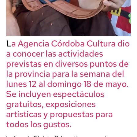
L
a Agencia Córdoba Cultura dio
a conocer las actividades
previstas en diversos puntos de
la provincia para la semana del
lunes 12 al domingo 18 de mayo.
Se incluyen espectáculos
gratuitos, exposiciones
artísticas y propuestas para
todos los gustos.