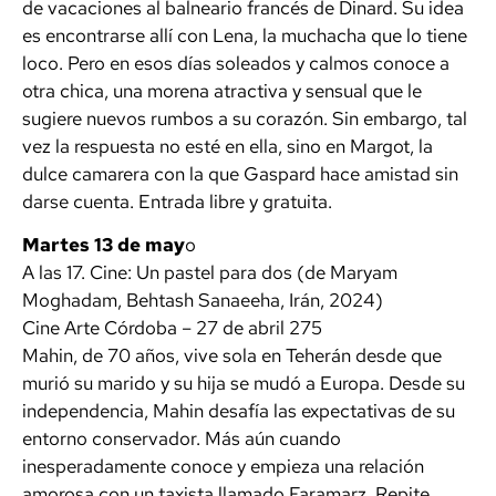
de vacaciones al balneario francés de Dinard. Su idea
es encontrarse allí con Lena, la muchacha que lo tiene
loco. Pero en esos días soleados y calmos conoce a
otra chica, una morena atractiva y sensual que le
sugiere nuevos rumbos a su corazón. Sin embargo, tal
vez la respuesta no esté en ella, sino en Margot, la
dulce camarera con la que Gaspard hace amistad sin
darse cuenta. Entrada libre y gratuita.
Martes 13 de may
o
A las 17. Cine: Un pastel para dos (de Maryam
Moghadam, Behtash Sanaeeha, Irán, 2024)
Cine Arte Córdoba – 27 de abril 275
Mahin, de 70 años, vive sola en Teherán desde que
murió su marido y su hija se mudó a Europa. Desde su
independencia, Mahin desafía las expectativas de su
entorno conservador. Más aún cuando
inesperadamente conoce y empieza una relación
amorosa con un taxista llamado Faramarz. Repite