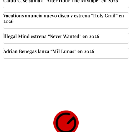
Caluu C. se suma a “After Hour The Mixtape” en 2026
Vacations anuncia nuevo disco y estrena “Holy Grail” en
2026
Illegal Mind estrena “Never Wanted” en 2026
Adrian Benegas lanza “Mil Lunas” en 2026