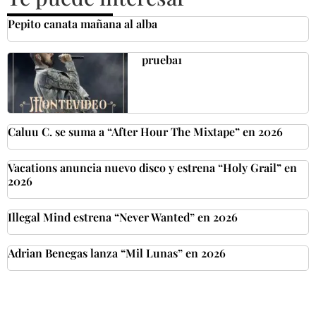
Pepito canata mañana al alba
prueba1
Caluu C. se suma a “After Hour The Mixtape” en 2026
Vacations anuncia nuevo disco y estrena “Holy Grail” en
2026
Illegal Mind estrena “Never Wanted” en 2026
Adrian Benegas lanza “Mil Lunas” en 2026