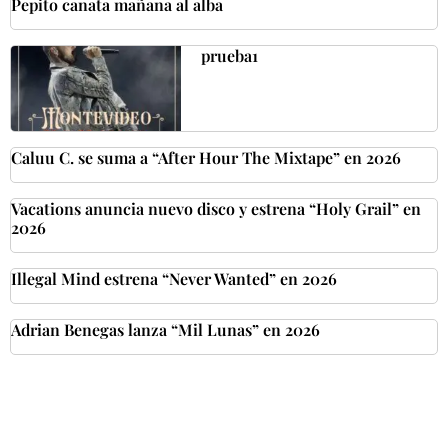
Pepito canata mañana al alba
prueba1
Caluu C. se suma a “After Hour The Mixtape” en 2026
Vacations anuncia nuevo disco y estrena “Holy Grail” en
2026
Illegal Mind estrena “Never Wanted” en 2026
Adrian Benegas lanza “Mil Lunas” en 2026