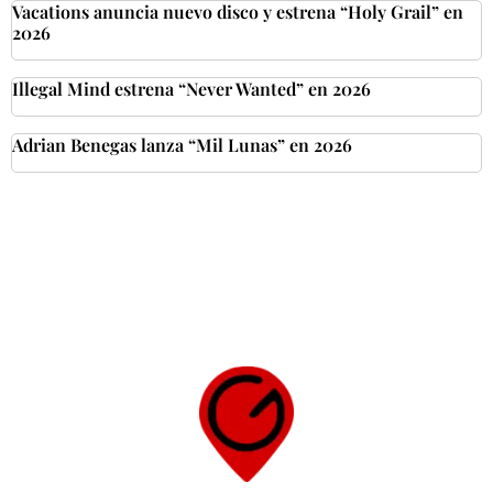
Vacations anuncia nuevo disco y estrena “Holy Grail” en
2026
Illegal Mind estrena “Never Wanted” en 2026
Adrian Benegas lanza “Mil Lunas” en 2026