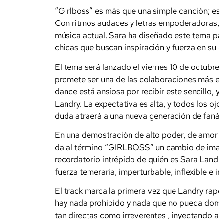
“Girlboss” es más que una simple canción; es
Con ritmos audaces y letras empoderadoras, 
música actual. Sara ha diseñado este tema p
chicas que buscan inspiración y fuerza en su d
El tema será lanzado el viernes 10 de octubr
promete ser una de las colaboraciones más 
dance está ansiosa por recibir este sencillo, 
Landry. La expectativa es alta, y todos los o
duda atraerá a una nueva generación de faná
En una demostración de
alto
poder,
de amor 
da al término “GIRLBOSS” un cambio de image
recordatorio intrépido de quién es Sara Lan
fuerza temeraria, imperturbable, inflexible e
El track marca la primera vez que Landry rap
hay
nada
prohibido
y
nada
que
no
pueda
dom
tan
directas
como
irreverentes
, inyectando a