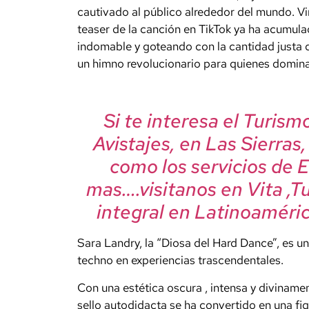
cautivado al público alrededor del mundo. Vir
teaser de la canción en TikTok ya ha acumu
indomable y goteando con la cantidad justa de
un
himno
revolucionario
para quienes domina
Si te interesa el Turis
Avistajes, en Las Sierras
como los servicios de 
mas….visitanos en Vita ,T
integral en Latinoaméric
Sara Landry, la “Diosa del Hard Dance”, es u
techno en
experiencias
trascendentales.
Con una estética
oscura
,
intensa
y diviname
sello autodidacta se ha convertido en una fi