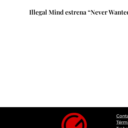
Illegal Mind estrena “Never Wante
Cont
Térmi