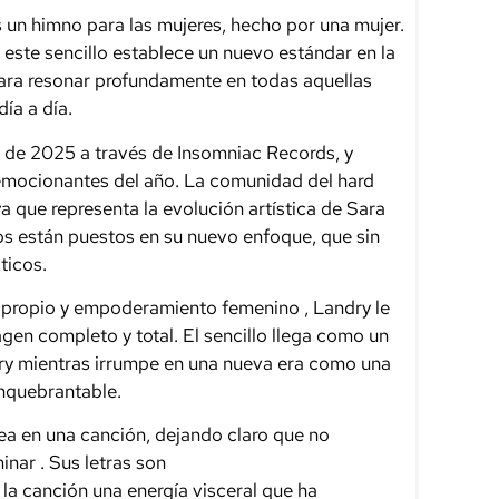
 un himno para las mujeres, hecho por una mujer.
este sencillo establece un nuevo estándar en la
ara resonar profundamente en todas aquellas
ía a día.
e de 2025 a través de Insomniac Records, y
emocionantes del año. La comunidad del hard
ya que representa la evolución artística de Sara
jos están puestos en su nuevo enfoque, que sin
ticos.
propio y
empoderamiento
femenino
, Landry le
n completo y total. El sencillo llega como un
dry mientras irrumpe en una
nueva
era
como una
 inquebrantable.
ea en una canción, dejando claro que no
inar
. Sus letras son
 la canción una
energía
visceral
que ha