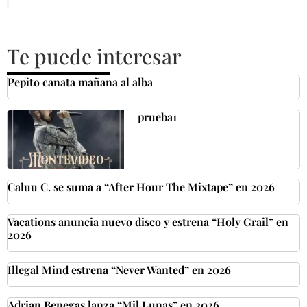
Te puede interesar
Pepito canata mañana al alba
prueba1
Caluu C. se suma a “After Hour The Mixtape” en 2026
Vacations anuncia nuevo disco y estrena “Holy Grail” en
2026
Illegal Mind estrena “Never Wanted” en 2026
Adrian Benegas lanza “Mil Lunas” en 2026