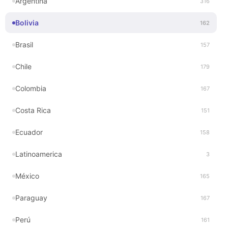
Argentina
316
Bolivia
162
Brasil
157
Chile
179
Colombia
167
Costa Rica
151
Ecuador
158
Latinoamerica
3
México
165
Paraguay
167
Perú
161