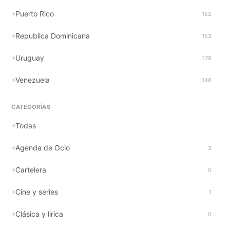
Puerto Rico
152
Republica Dominicana
153
Uruguay
178
Venezuela
148
CATEGORÍAS
Todas
Agenda de Ocio
3
Cartelera
0
Cine y series
1
Clásica y lirica
0