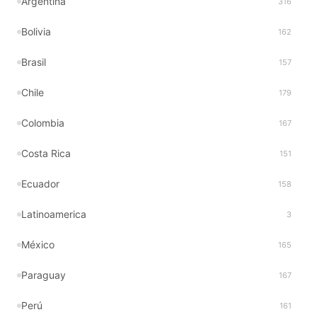
Argentina
316
Bolivia
162
Brasil
157
Chile
179
Colombia
167
Costa Rica
151
Ecuador
158
Latinoamerica
3
México
165
Paraguay
167
Perú
161