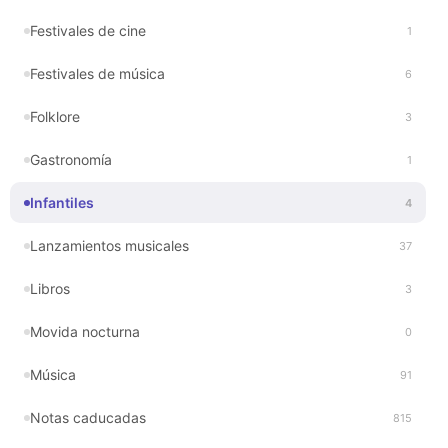
Festivales de cine
1
Festivales de música
6
Folklore
3
Gastronomía
1
Infantiles
4
Lanzamientos musicales
37
Libros
3
Movida nocturna
0
Música
91
Notas caducadas
815