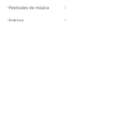
Festivales de música
2
Folklore
0
Gastronomía
0
Infantiles
1
Lanzamientos musicales
148
Libros
0
Movida nocturna
0
Música
158
Notas caducadas
495
Próximamente
0