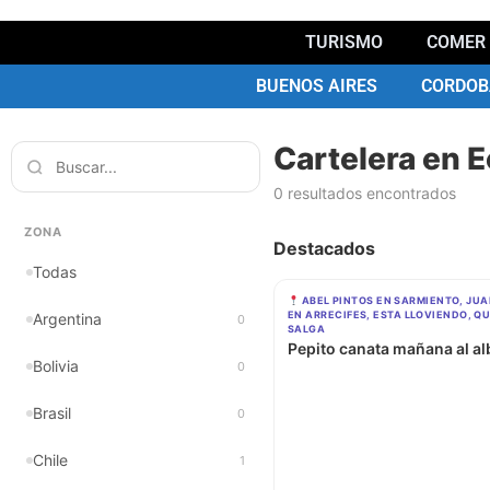
TURISMO
COMER 
BUENOS AIRES
CORDOB
Cartelera en 
0 resultados encontrados
ZONA
Destacados
Todas
ABEL PINTOS EN SARMIENTO, JUA
EN ARRECIFES, ESTA LLOVIENDO, Q
Argentina
0
SALGA
Pepito canata mañana al al
Bolivia
0
Brasil
0
Chile
1