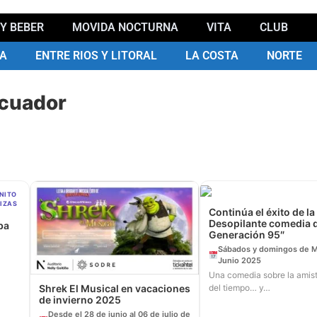
Y BEBER
MOVIDA NOCTURNA
VITA
CLUB
A
ENTRE RIOS Y LITORAL
LA COSTA
NORTE
Ecuador
NITO
UIZAS
Continúa el éxito de la
Desopilante comedia d
ba
Generación 95″
Sábados y domingos de M
Junio 2025
Una comedia sobre la amist
del tiempo… y…
Shrek El Musical en vacaciones
de invierno 2025
Desde el 28 de junio al 06 de julio de