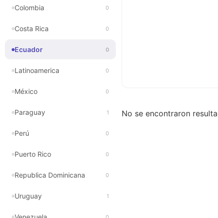
Colombia
0
Costa Rica
0
Ecuador
0
Latinoamerica
0
México
0
Paraguay
No se encontraron resulta
1
Perú
0
Puerto Rico
0
Republica Dominicana
0
Uruguay
1
Venezuela
0