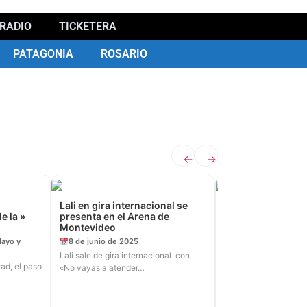
RADIO
TICKETERA
PATAGONIA
ROSARIO
←
→
Lali en gira internacional se
Llegan Casero Al
e la »
presenta en el Arena de
«Cha Cha Cha» I
Montevideo
ble!!!!
ayo y
8 de junio de 2025
05 de julio de 2025
Lali sale de gira internacional con
El ícono del humor ar
ad, el paso
«No vayas a atender…
años 90 inicia…