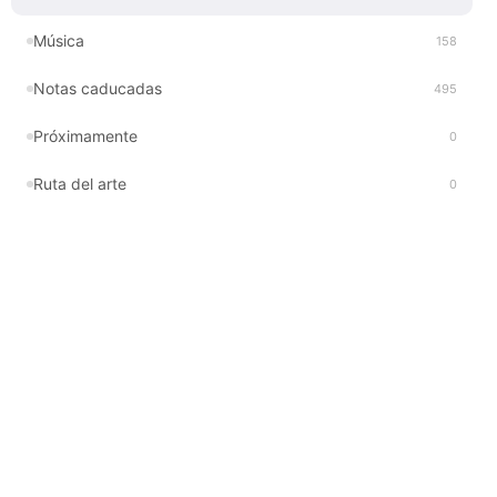
Música
158
Notas caducadas
495
Próximamente
0
Ruta del arte
0
Tango
0
Teatro
0
Trends & Style
1
Turismo
5
Movida nocturna en Ecuador
0 resultados encontrados