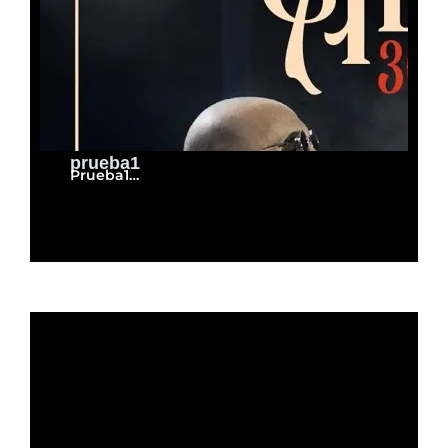
prueba1
Prueba1…