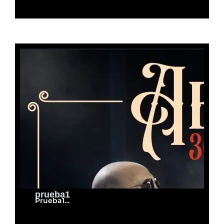
prueba1
Prueba1…