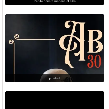
Pepito canata mañana al alba
prueba1