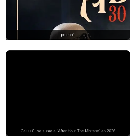
prueba1
Caluu C. se suma a “After Hour The Mixtape” en 2026