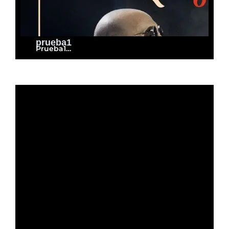
prueba1
Prueba1…