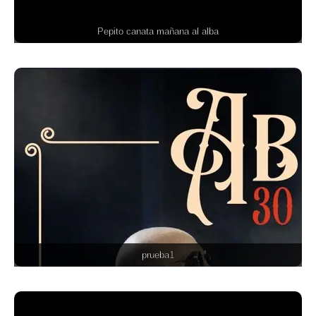
Pepito canata mañana al alba
prueba1